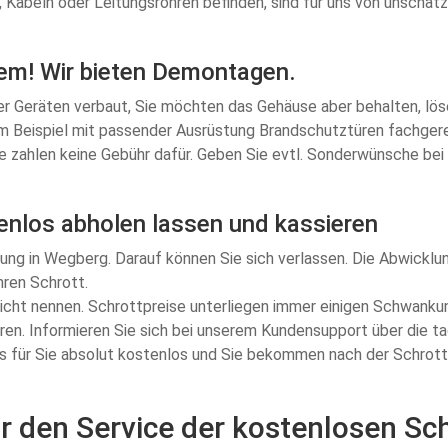
n, Kabeln oder Leitungsrohren befinden, sind für uns von unschät
lem! Wir bieten Demontagen.
r Geräten verbaut, Sie möchten das Gehäuse aber behalten, löse
um Beispiel mit passender Ausrüstung Brandschutztüren fachger
ie zahlen keine Gebühr dafür. Geben Sie evtl. Sonderwünsche b
enlos abholen lassen und kassieren
ng in Wegberg. Darauf können Sie sich verlassen. Die Abwicklun
hren Schrott.
nicht nennen. Schrottpreise unterliegen immer einigen Schwankun
ren. Informieren Sie sich bei unserem Kundensupport über die t
das für Sie absolut kostenlos und Sie bekommen nach der Schrott
ür den Service der kostenlosen S