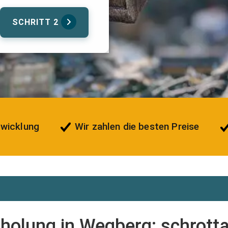
SCHRITT 2
bwicklung
Wir zahlen die besten Preise
olung in Wegberg: schrottab