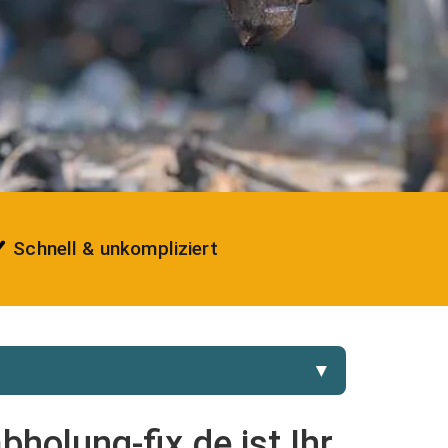
Schnell & unkompliziert
▼
holung-fix.de ist Ihr