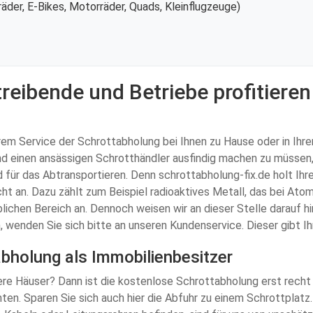
äder, E-Bikes, Motorräder, Quads, Kleinflugzeuge)
reibende und Betriebe profitieren
rem Service der Schrottabholung bei Ihnen zu Hause oder in Ihr
d einen ansässigen Schrotthändler ausfindig machen zu müssen,
d für das Abtransportieren. Denn schrottabholung-fix.de holt Ihr
cht an. Dazu zählt zum Beispiel radioaktives Metall, das bei Atom
blichen Bereich an. Dennoch weisen wir an dieser Stelle darauf h
, wenden Sie sich bitte an unseren Kundenservice. Dieser gibt 
abholung als Immobilienbesitzer
re Häuser? Dann ist die kostenlose Schrottabholung erst recht l
hten. Sparen Sie sich auch hier die Abfuhr zu einem Schrottplat