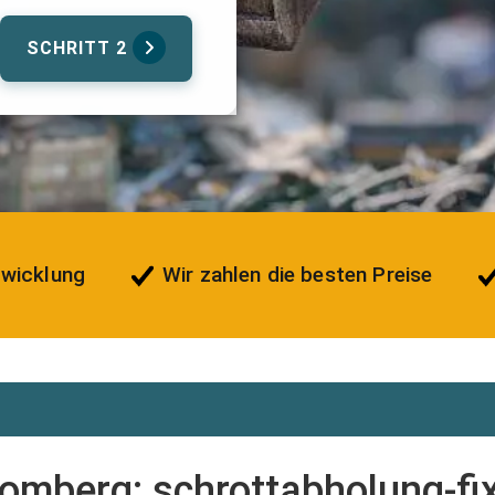
SCHRITT 2
bwicklung
Wir zahlen die besten Preise
omberg: schrottabholung-fix