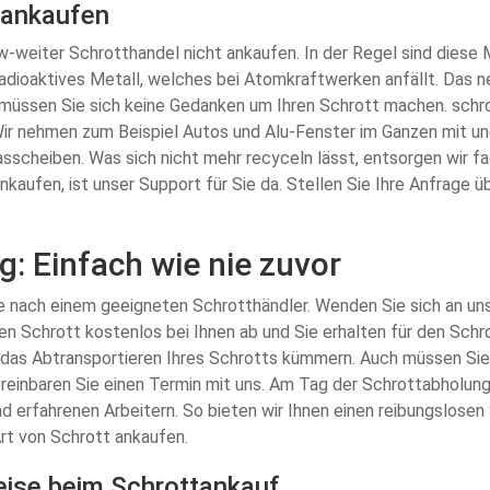
 ankaufen
nrw-weiter Schrotthandel nicht ankaufen. In der Regel sind diese 
 radioaktives Metall, welches bei Atomkraftwerken anfällt. Das n
üssen Sie sich keine Gedanken um Ihren Schrott machen. schrot
Wir nehmen zum Beispiel Autos und Alu-Fenster im Ganzen mit un
asscheiben. Was sich nicht mehr recyceln lässt, entsorgen wir f
nkaufen, ist unser Support für Sie da. Stellen Sie Ihre Anfrage 
: Einfach wie nie zuvor
e nach einem geeigneten Schrotthändler. Wenden Sie sich an uns
hren Schrott kostenlos bei Ihnen ab und Sie erhalten für den Sch
das Abtransportieren Ihres Schrotts kümmern. Auch müssen Sie 
 Vereinbaren Sie einen Termin mit uns. Am Tag der Schrottabhol
erfahrenen Arbeitern. So bieten wir Ihnen einen reibungslosen Se
rt von Schrott ankaufen.
reise beim Schrottankauf