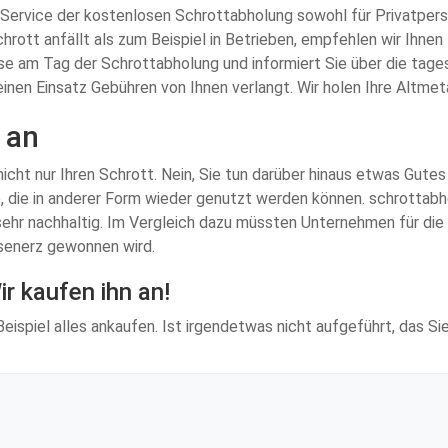
n Service der kostenlosen Schrottabholung sowohl für Privatper
chrott anfällt als zum Beispiel in Betrieben, empfehlen wir Ihn
e am Tag der Schrottabholung und informiert Sie über die tages
seinen Einsatz Gebühren von Ihnen verlangt. Wir holen Ihre Altmet
 an
cht nur Ihren Schrott. Nein, Sie tun darüber hinaus etwas Gutes 
 die in anderer Form wieder genutzt werden können. schrottabho
 sehr nachhaltig. Im Vergleich dazu müssten Unternehmen für di
isenerz gewonnen wird.
r kaufen ihn an!
eispiel alles ankaufen. Ist irgendetwas nicht aufgeführt, das S