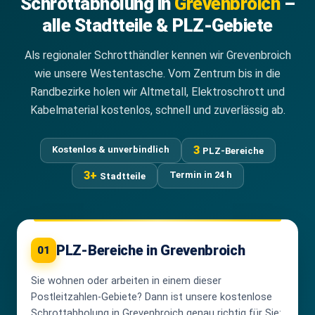
Schrottabholung in
Grevenbroich
–
alle Stadtteile & PLZ-Gebiete
Als regionaler Schrotthändler kennen wir Grevenbroich
wie unsere Westentasche. Vom Zentrum bis in die
Randbezirke holen wir Altmetall, Elektroschrott und
Kabelmaterial kostenlos, schnell und zuverlässig ab.
3
Kostenlos & unverbindlich
PLZ-Bereiche
3+
Termin in 24 h
Stadtteile
PLZ-Bereiche in Grevenbroich
01
Sie wohnen oder arbeiten in einem dieser
Postleitzahlen-Gebiete? Dann ist unsere kostenlose
Schrottabholung in Grevenbroich genau richtig für Sie: