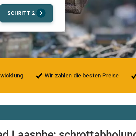
SCHRITT 2
bwicklung
Wir zahlen die besten Preise
ad Laasphe: schrottabholung-