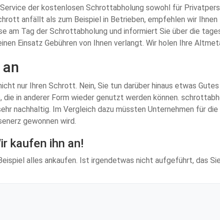
n Service der kostenlosen Schrottabholung sowohl für Privatper
chrott anfällt als zum Beispiel in Betrieben, empfehlen wir Ihn
e am Tag der Schrottabholung und informiert Sie über die tages
seinen Einsatz Gebühren von Ihnen verlangt. Wir holen Ihre Altmet
 an
cht nur Ihren Schrott. Nein, Sie tun darüber hinaus etwas Gutes 
 die in anderer Form wieder genutzt werden können. schrottabho
 sehr nachhaltig. Im Vergleich dazu müssten Unternehmen für di
isenerz gewonnen wird.
r kaufen ihn an!
eispiel alles ankaufen. Ist irgendetwas nicht aufgeführt, das S