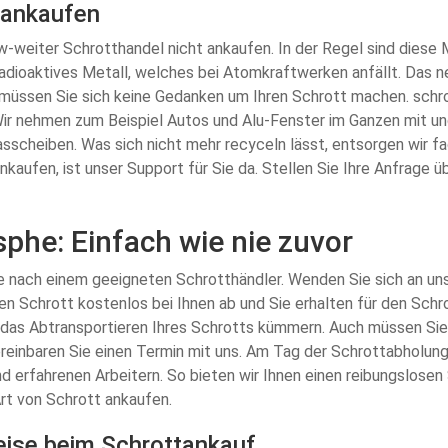
 ankaufen
nrw-weiter Schrotthandel nicht ankaufen. In der Regel sind diese 
 radioaktives Metall, welches bei Atomkraftwerken anfällt. Das n
üssen Sie sich keine Gedanken um Ihren Schrott machen. schrot
Wir nehmen zum Beispiel Autos und Alu-Fenster im Ganzen mit un
asscheiben. Was sich nicht mehr recyceln lässt, entsorgen wir f
nkaufen, ist unser Support für Sie da. Stellen Sie Ihre Anfrage 
phe: Einfach wie nie zuvor
e nach einem geeigneten Schrotthändler. Wenden Sie sich an uns
hren Schrott kostenlos bei Ihnen ab und Sie erhalten für den Sch
das Abtransportieren Ihres Schrotts kümmern. Auch müssen Sie 
 Vereinbaren Sie einen Termin mit uns. Am Tag der Schrottabhol
erfahrenen Arbeitern. So bieten wir Ihnen einen reibungslosen Se
rt von Schrott ankaufen.
reise beim Schrottankauf