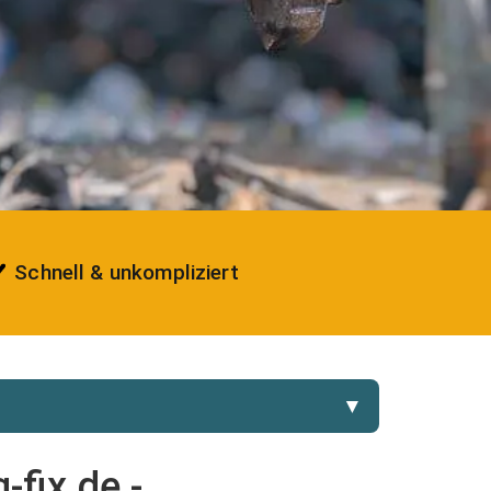
Schnell & unkompliziert
▼
fix.de -