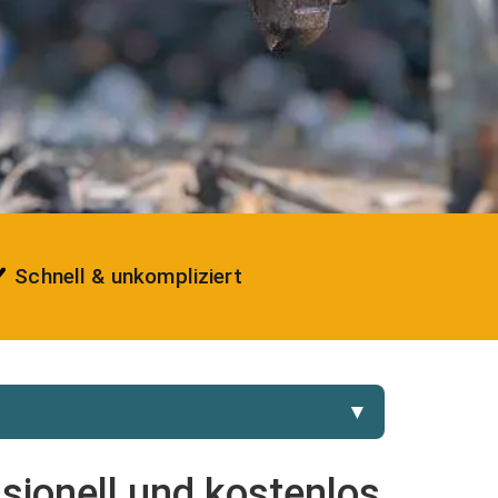
Schnell & unkompliziert
▼
sionell und kostenlos