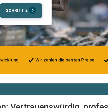
SCHRITT 2
bwicklung
Wir zahlen die besten Preise
n: Vertrauenswürdig, profes