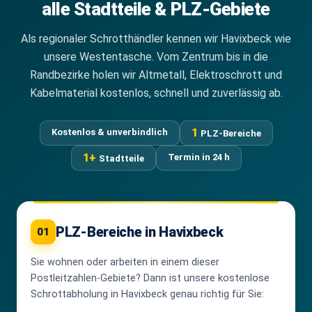
alle Stadtteile & PLZ-Gebiete
Als regionaler Schrotthändler kennen wir Havixbeck wie
unsere Westentasche. Vom Zentrum bis in die
Randbezirke holen wir Altmetall, Elektroschrott und
Kabelmaterial kostenlos, schnell und zuverlässig ab.
1
Kostenlos & unverbindlich
PLZ-Bereiche
1+
Termin in 24 h
Stadtteile
PLZ-Bereiche in Havixbeck
01
Sie wohnen oder arbeiten in einem dieser
Postleitzahlen-Gebiete? Dann ist unsere kostenlose
Schrottabholung in Havixbeck genau richtig für Sie: