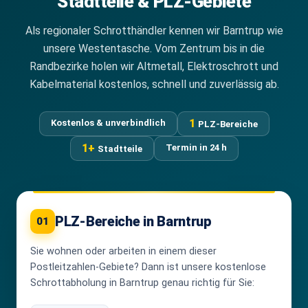
Stadtteile & PLZ-Gebiete
Als regionaler Schrotthändler kennen wir Barntrup wie
unsere Westentasche. Vom Zentrum bis in die
Randbezirke holen wir Altmetall, Elektroschrott und
Kabelmaterial kostenlos, schnell und zuverlässig ab.
1
Kostenlos & unverbindlich
PLZ-Bereiche
1+
Termin in 24 h
Stadtteile
PLZ-Bereiche in Barntrup
01
Sie wohnen oder arbeiten in einem dieser
Postleitzahlen-Gebiete? Dann ist unsere kostenlose
Schrottabholung in Barntrup genau richtig für Sie: