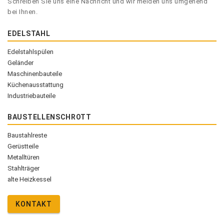
Schreiben Sie uns eine Nachricht und wir melden uns umgehend
bei Ihnen.
EDELSTAHL
Edelstahlspülen
Geländer
Maschinenbauteile
Küchenausstattung
Industriebauteile
BAUSTELLENSCHROTT
Baustahlreste
Gerüstteile
Metalltüren
Stahlträger
alte Heizkessel
KONTAKT