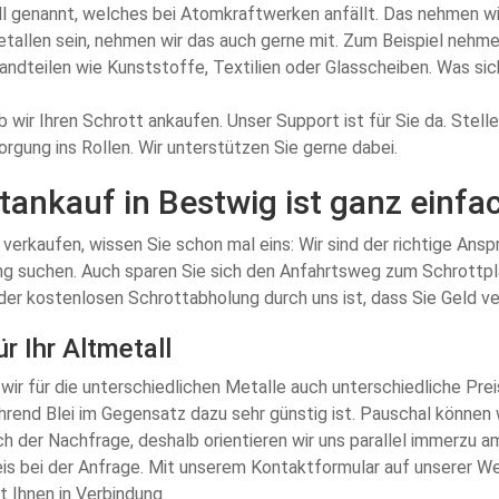
all genannt, welches bei Atomkraftwerken anfällt. Das nehmen wi
etallen sein, nehmen wir das auch gerne mit. Zum Beispiel nehm
ndteilen wie Kunststoffe, Textilien oder Glasscheiben. Was sich
ob wir Ihren Schrott ankaufen. Unser Support ist für Sie da. Stel
rgung ins Rollen. Wir unterstützen Sie gerne dabei.
ankauf in Bestwig ist ganz einfa
u verkaufen, wissen Sie schon mal eins: Wir sind der richtige Ans
g suchen. Auch sparen Sie sich den Anfahrtsweg zum Schrottplat
er kostenlosen Schrottabholung durch uns ist, dass Sie Geld ve
r Ihr Altmetall
wir für die unterschiedlichen Metalle auch unterschiedliche Prei
hrend Blei im Gegensatz dazu sehr günstig ist. Pauschal können 
h der Nachfrage, deshalb orientieren wir uns parallel immerzu 
eis bei der Anfrage. Mit unserem Kontaktformular auf unserer W
t Ihnen in Verbindung.