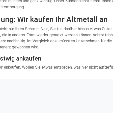
hten müssen und ganz wichtig: Unser Kundendienst nennt Ihnen 
ottentsorgung.
ung: Wir kaufen Ihr Altmetall an
cht nur Ihren Schrott. Nein, Sie tun darüber hinaus etwas Gutes 
 die in anderer Form wieder genutzt werden können. schrottabho
 sehr nachhaltig. Im Vergleich dazu müssten Unternehmen für di
isenerz gewonnen wird.
estwig ankaufen
wir ankaufen. Wollen Sie etwas entsorgen, was hier nicht aufgefüh