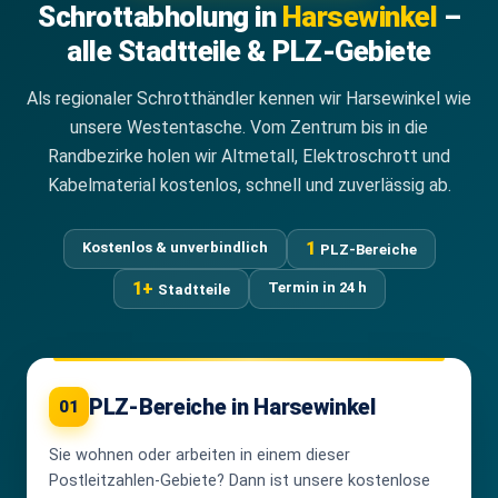
Schrottabholung in
Harsewinkel
–
alle Stadtteile & PLZ-Gebiete
Als regionaler Schrotthändler kennen wir Harsewinkel wie
unsere Westentasche. Vom Zentrum bis in die
Randbezirke holen wir Altmetall, Elektroschrott und
Kabelmaterial kostenlos, schnell und zuverlässig ab.
1
Kostenlos & unverbindlich
PLZ-Bereiche
1+
Termin in 24 h
Stadtteile
PLZ-Bereiche in Harsewinkel
01
Sie wohnen oder arbeiten in einem dieser
Postleitzahlen-Gebiete? Dann ist unsere kostenlose