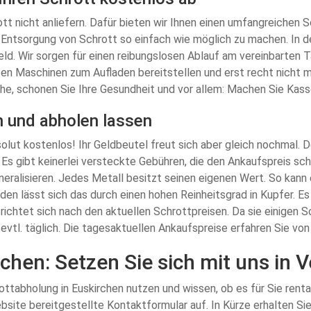
tt nicht anliefern. Dafür bieten wir Ihnen einen umfangreichen 
Entsorgung von Schrott so einfach wie möglich zu machen. In d
ld. Wir sorgen für einen reibungslosen Ablauf am vereinbarten T
sen Maschinen zum Aufladen bereitstellen und erst recht nicht m
che, schonen Sie Ihre Gesundheit und vor allem: Machen Sie Kass
n und abholen lassen
bsolut kostenlos! Ihr Geldbeutel freut sich aber gleich nochmal.
. Es gibt keinerlei versteckte Gebühren, die den Ankaufspreis s
eneralisieren. Jedes Metall besitzt seinen eigenen Wert. So kann 
den lässt sich das durch einen hohen Reinheitsgrad in Kupfer. Es
s richtet sich nach den aktuellen Schrottpreisen. Da sie einigen
 evtl. täglich. Die tagesaktuellen Ankaufspreise erfahren Sie v
chen: Setzen Sie sich mit uns in 
ttabholung in Euskirchen nutzen und wissen, ob es für Sie rent
ebsite bereitgestellte Kontaktformular auf. In Kürze erhalten Si