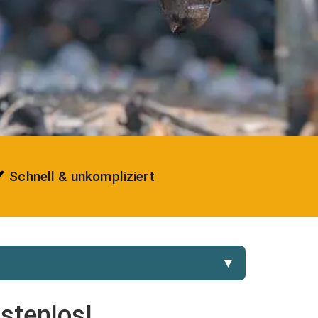
Schnell & unkompliziert
▼
ostenlos!