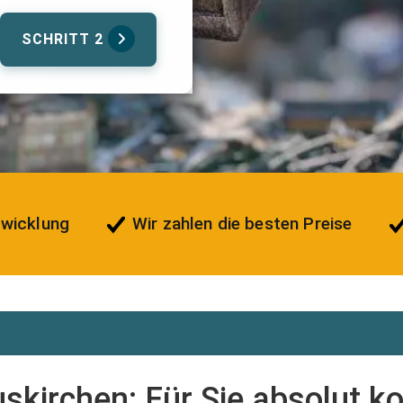
SCHRITT 2
bwicklung
Wir zahlen die besten Preise
skirchen: Für Sie absolut k