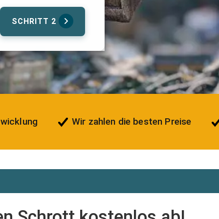
SCHRITT 2
bwicklung
Wir zahlen die besten Preise
ren Schrott kostenlos ab!