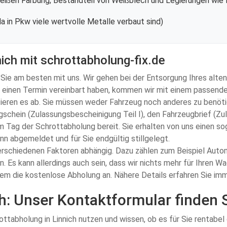
weißen Färbung; Bestandteil von Weißblech und Legierungen wie
a in Pkw viele wertvolle Metalle verbaut sind)
nich mit schrottabholung-fix.de
e am besten mit uns. Wir gehen bei der Entsorgung Ihres alten P
 einen Termin vereinbart haben, kommen wir mit einem passende
rtieren es ab. Sie müssen weder Fahrzeug noch anderes zu benöt
schein (Zulassungsbescheinigung Teil I), den Fahrzeugbrief (Zula
 Tag der Schrottabholung bereit. Sie erhalten von uns einen 
ann abgemeldet und für Sie endgültig stillgelegt.
n verschiedenen Faktoren abhängig. Dazu zählen zum Beispiel Aut
. Es kann allerdings auch sein, dass wir nichts mehr für Ihren 
tzdem die kostenlose Abholung an. Nähere Details erfahren Sie i
h: Unser Kontaktformular finden 
ttabholung in Linnich nutzen und wissen, ob es für Sie rentabel