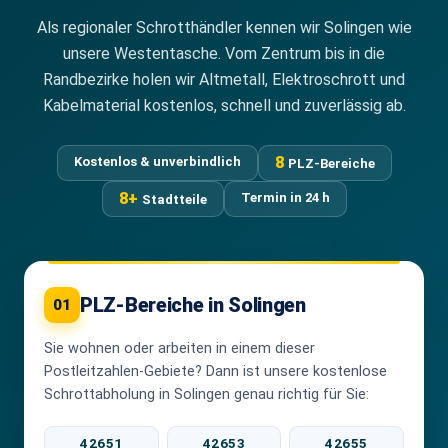
Als regionaler Schrotthändler kennen wir Solingen wie
unsere Westentasche. Vom Zentrum bis in die
Randbezirke holen wir Altmetall, Elektroschrott und
Kabelmaterial kostenlos, schnell und zuverlässig ab.
8
Kostenlos & unverbindlich
PLZ-Bereiche
8+
Termin in 24 h
Stadtteile
PLZ-Bereiche in Solingen
01
Sie wohnen oder arbeiten in einem dieser
Postleitzahlen-Gebiete? Dann ist unsere kostenlose
Schrottabholung in Solingen genau richtig für Sie:
42651
42653
42655