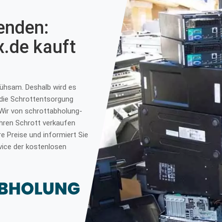
enden:
x.de kauft
mühsam. Deshalb wird es
 die Schrottentsorgung
 Wir von schrottabholung-
 Ihren Schrott verkaufen
e Preise und informiert Sie
vice der kostenlosen