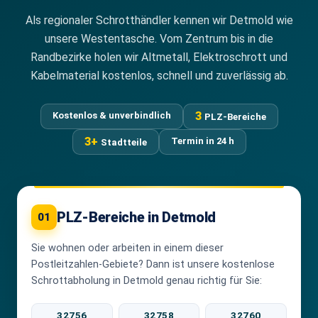
Als regionaler Schrotthändler kennen wir Detmold wie
unsere Westentasche. Vom Zentrum bis in die
Randbezirke holen wir Altmetall, Elektroschrott und
Kabelmaterial kostenlos, schnell und zuverlässig ab.
3
Kostenlos & unverbindlich
PLZ-Bereiche
3+
Termin in 24 h
Stadtteile
PLZ-Bereiche in Detmold
01
Sie wohnen oder arbeiten in einem dieser
Postleitzahlen-Gebiete? Dann ist unsere kostenlose
Schrottabholung in Detmold genau richtig für Sie:
32756
32758
32760