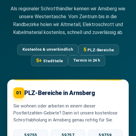
Als regionaler Schrotthändler kennen wir Arnsberg wie
unsere Westentasche. Vom Zentrum bis in die
Randbezirke holen wir Altmetall, Elektroschrott und
Kabelmaterial kostenlos, schnell und zuverlässig ab.
5
Kostenlos & unverbindlich
PLZ-Bereiche
5+
Termin in 24 h
Stadtteile
PLZ-Bereiche in Arnsberg
01
Sie wohnen oder arbeiten in einem dieser
Postleitzahlen-Gebiete? Dann ist unsere kostenlose
Schrottabholung in Arnsberg genau richtig für Sie:
59755
59757
59759