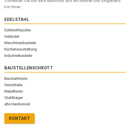
Schreiben Sie uns eine Nachricht und wir melden uns umgehend
bei Ihnen.
EDELSTAHL
Edelstahlspülen
Geländer
Maschinenbauteile
Küchenausstattung
Industriebauteile
BAUSTELLENSCHROTT
Baustahlreste
Gerüstteile
Metalltüren
Stahlträger
alte Heizkessel
KONTAKT